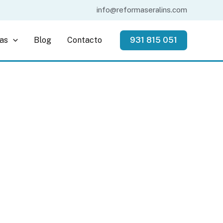
info@reformaseralins.com
as
Blog
Contacto
931 815 051
ugat