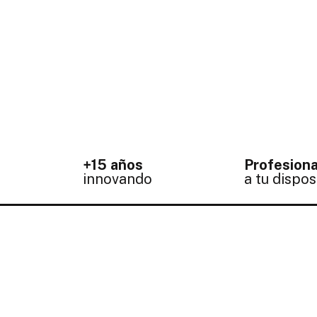
+15 años
Profesiona
innovando
a tu dispos