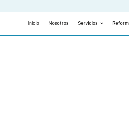
Inicio
Nosotros
Servicios
Reform
ormas Cocinas Sant C
Diseño, funcionalidad y estilo con Reformas Eralins