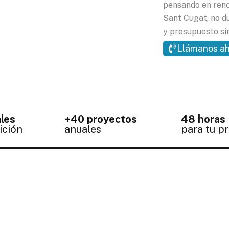
pensando en reno
Sant Cugat, no d
y presupuesto si
Llámanos a
les
+40 proyectos
48 horas
ición
anuales
para tu p