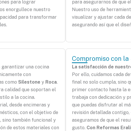
ones para lograr
para asegurarnos de que el 
Nos enorgullece nuestro
Nuestro uso de herramient
apacidad para transformar
visualizar y ajustar cada d
les.
asegurando así que el dise
Compromiso con la S
a garantizar una cocina
La satisfacción de nuestro
únicamente con
Por ello, cuidamos cada de
cas como
Silestone
y
Roca
.
final no solo cumpla, sino 
a calidad que soportan el
primer contacto hasta la e
tilo a la cocina.
trabaja con dedicación y p
ial, desde encimeras y
que puedas disfrutar al má
ésticos, con el objetivo de
revisión detallada contigo
, sino también funcional y
aseguramos de que el resul
ión de estos materiales con
gusto.
Con Reformas Eral