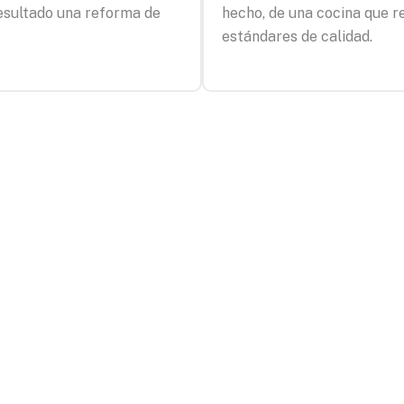
esultado una reforma de
hecho, de una cocina que re
estándares de calidad.
formas Eralins, transforma
en un espacio único, diseñ