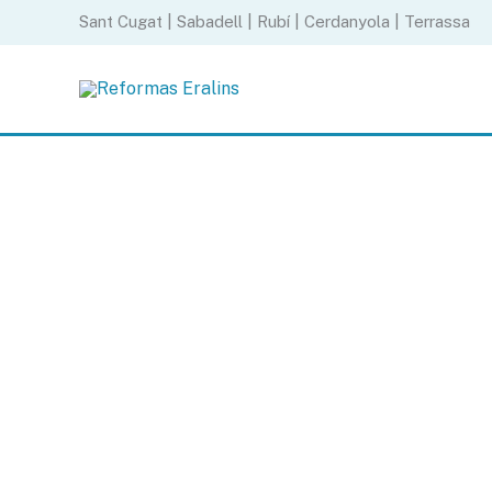
Ir
Sant Cugat | Sabadell | Rubí | Cerdanyola | Terrassa
al
contenido
Ref