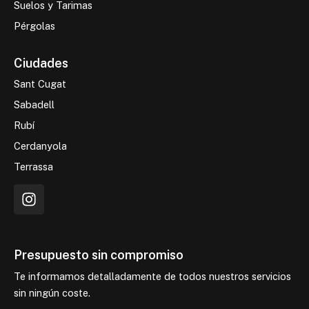
Suelos y Tarimas
Pérgolas
Ciudades
Sant Cugat
Sabadell
Rubí
Cerdanyola
Terrassa
I
n
s
t
a
Presupuesto sin compromiso
g
Te informamos detalladamente de todos nuestros servicios
r
sin ningún coste.
a