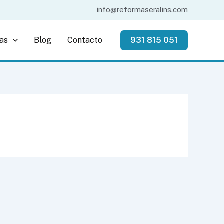
info@reformaseralins.com
as
Blog
Contacto
931 815 051