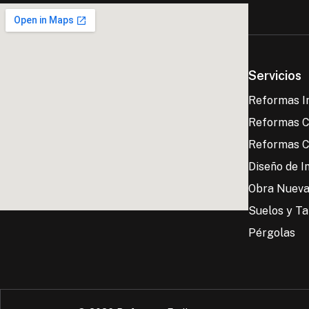
Servicios
Reformas I
Reformas C
Reformas C
Diseño de I
Obra Nuev
Suelos y T
Pérgolas