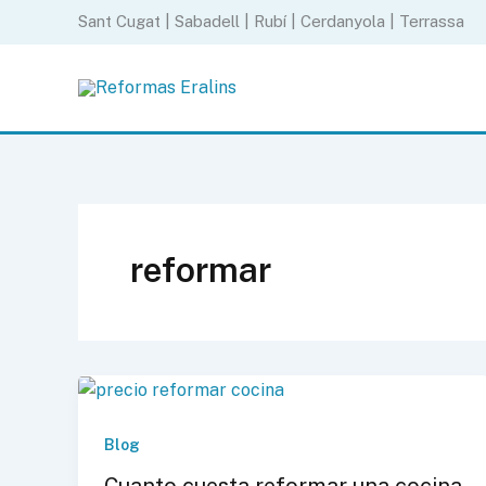
Ir
Sant Cugat | Sabadell | Rubí | Cerdanyola | Terrassa
al
contenido
reformar
Blog
Cuanto cuesta reformar una cocina