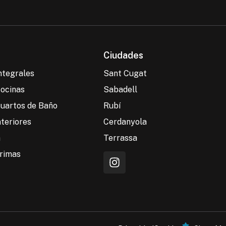
Ciudades
ntegrales
Sant Cugat
ocinas
Sabadell
uartos de Baño
Rubí
nteriores
Cerdanyola
a
Terrassa
arimas
I
n
s
t
a
g
r